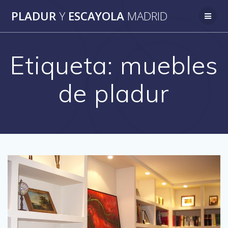
Saltar
PLADUR
Y
ESCAYOLA
MADRID
al
contenido
Etiqueta:
muebles
de pladur