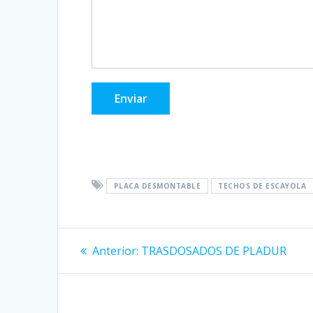
Enviar
PLACA DESMONTABLE
TECHOS DE ESCAYOLA
Navegación
Entrada
Anterior:
TRASDOSADOS DE PLADUR
anterior:
de
entradas