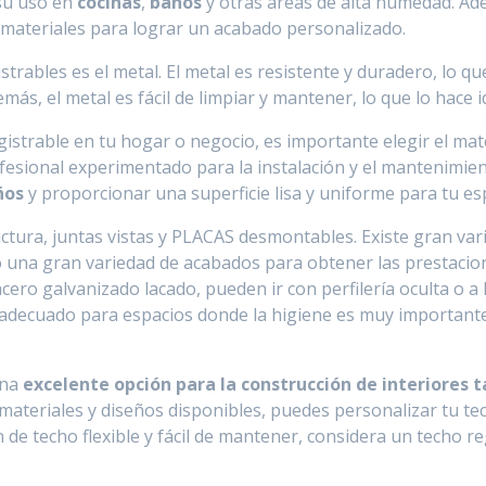
 su uso en
cocinas
,
baños
y otras áreas de alta humedad. Ade
 materiales para lograr un acabado personalizado.
trables es el metal. El metal es resistente y duradero, lo qu
emás, el metal es fácil de limpiar y mantener, lo que lo hace 
gistrable en tu hogar o negocio, es importante elegir el ma
esional experimentado para la instalación y el mantenimien
ños
y proporcionar una superficie lisa y uniforme para tu es
uctura, juntas vistas y PLACAS desmontables. Existe gran v
o una gran variedad de acabados para obtener las prestacione
cero galvanizado lacado, pueden ir con perfilería oculta o a l
 adecuado para espacios donde la higiene es muy importante,
una
excelente opción para la construcción de interiores
 materiales y diseños disponibles, puedes personalizar tu t
n de techo flexible y fácil de mantener, considera un techo 