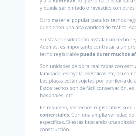
y a la
humedad
, lo que lo hace ideal para
y puede ser pintado o revestido con otros
Otro material popular para los techos regis
que tienen una alta cantidad de tráfico. Ad
Si estás considerando instalar un techo re
Además, es importante contratar a un prof
techo registrable
puede durar muchos a
Son unidades de obra realizadas con estr
laminado, escayola, metálicas etc, así com
Las placas están sujetas por perfilería de a
Estos techos son de fácil conservación, es
hospitales, etc.
En resumen, los techos registrables son 
comerciales
. Con una amplia variedad de
específicas. Si estás buscando una solució
construcción.