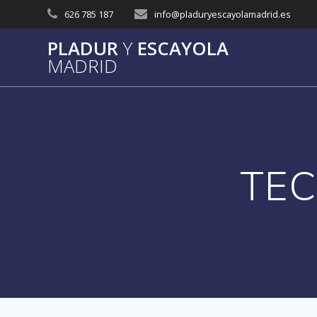
Saltar
626 785 187
info@pladuryescayolamadrid.es
al
contenido
PLADUR
Y
ESCAYOLA
MADRID
TEC