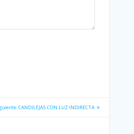
Siguiente
guiente:
CANDILEJAS CON LUZ INDIRECTA
entrada: