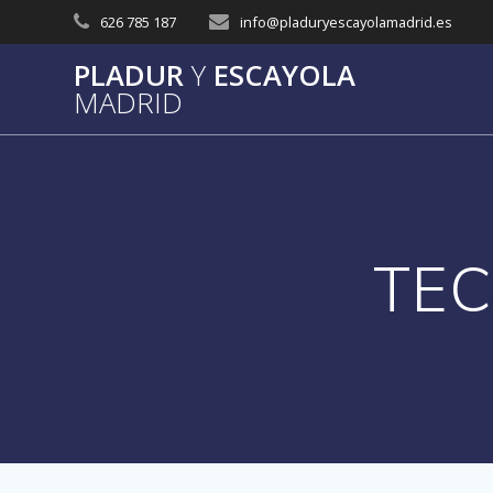
Saltar
626 785 187
info@pladuryescayolamadrid.es
al
contenido
PLADUR
Y
ESCAYOLA
MADRID
TEC