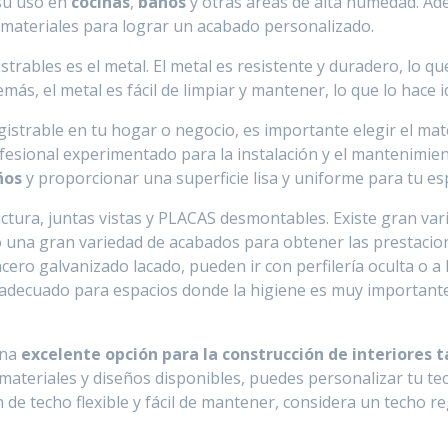
 su uso en
cocinas
,
baños
y otras áreas de alta humedad. Ade
 materiales para lograr un acabado personalizado.
trables es el metal. El metal es resistente y duradero, lo qu
emás, el metal es fácil de limpiar y mantener, lo que lo hace 
gistrable en tu hogar o negocio, es importante elegir el ma
esional experimentado para la instalación y el mantenimien
ños
y proporcionar una superficie lisa y uniforme para tu es
uctura, juntas vistas y PLACAS desmontables. Existe gran v
o una gran variedad de acabados para obtener las prestacione
cero galvanizado lacado, pueden ir con perfilería oculta o a l
 adecuado para espacios donde la higiene es muy importante,
una
excelente opción para la construcción de interiores
 materiales y diseños disponibles, puedes personalizar tu t
n de techo flexible y fácil de mantener, considera un techo 