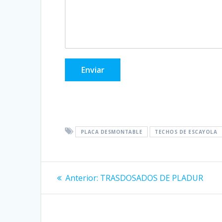
Enviar
PLACA DESMONTABLE
TECHOS DE ESCAYOLA
Navegación
Entrada
Anterior:
TRASDOSADOS DE PLADUR
anterior:
de
entradas