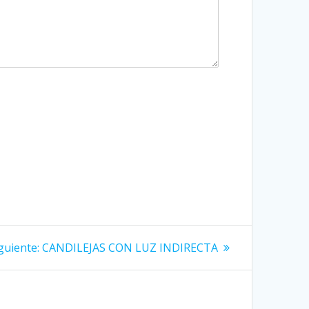
Siguiente
guiente:
CANDILEJAS CON LUZ INDIRECTA
entrada: