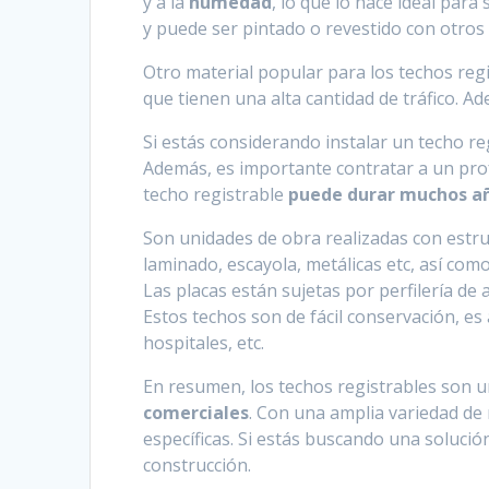
y a la
humedad
, lo que lo hace ideal para
y puede ser pintado o revestido con otros
Otro material popular para los techos regis
que tienen una alta cantidad de tráfico. Ad
Si estás considerando instalar un techo re
Además, es importante contratar a un prof
techo registrable
puede durar muchos a
Son unidades de obra realizadas con estr
laminado, escayola, metálicas etc, así com
Las placas están sujetas por perfilería de a
Estos techos son de fácil conservación, es
hospitales, etc.
En resumen, los techos registrables son 
comerciales
. Con una amplia variedad de
específicas. Si estás buscando una solució
construcción.